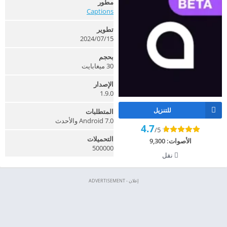
مطور
Captions
تطوير
15‏/07‏/2024
بحجم
30 ميغابايت
الإصدار
1.9.0
للتنزيل
المتطلبات
Android 7.0 والأحدث
4.7
/5
التحميلات
الأصوات:
9,300
500000
نقل
إعلان - ADVERTISEMENT