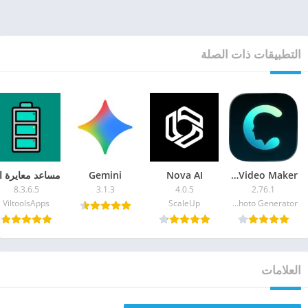
التطبيقات ذات الصلة
Gemini
Nova AI
Creati: AI Image Video Maker
8.3.6.5
3.1.3
4.0.5
2.76.1
Mojio AI Photo Generator
ScaleUp‏
ViltoolsApps‏
العلامات