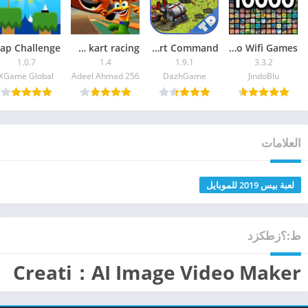
Crash tag team kart racing
Tank Defend: Red Alert Command
Offline Games – No Wifi Games
1.0.7
1.4
1.9.1
3.3.2
JindoBlu
DazhGame‏
Adeel Ahmad 256‏
XGame Global‏
العلامات
لعبة بيس 2019 للموبايل
ط:؟زطكزد
Creati：AI Image Video Maker