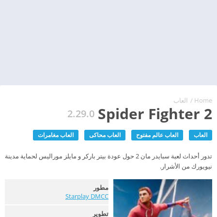
Home
/
العاب
Spider Fighter 2
2.29.0
العاب
العاب عالم مفتوح
العاب محاكى
العاب مغامرات
تدور أحداث لعبة سبايدر مان 2 حول عودة بيتر باركر و مايلز موراليس لحماية مدينة
نيويورك من الأشرار.
مطور
Starplay DMCC‏
تطوير