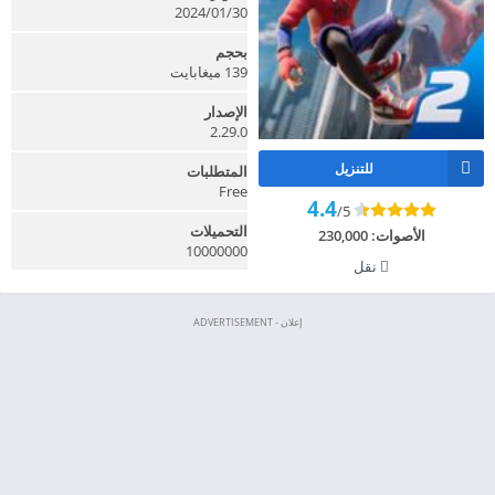
30‏/01‏/2024
بحجم
139 ميغابايت
الإصدار
2.29.0
للتنزيل
المتطلبات
Free
4.4
/5
التحميلات
الأصوات:
230,000
10000000
نقل
إعلان - ADVERTISEMENT