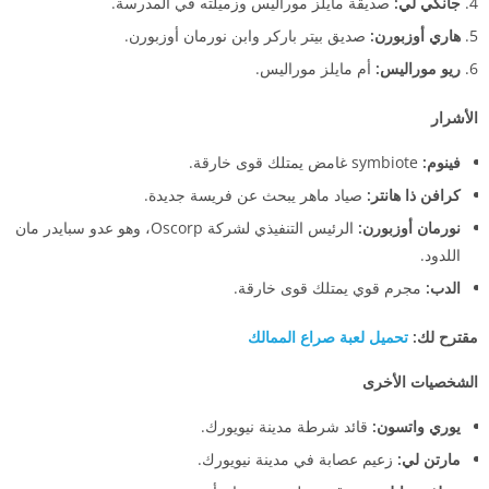
جانكي لي:
صديقة مايلز موراليس وزميلته في المدرسة.
هاري أوزبورن:
صديق بيتر باركر وابن نورمان أوزبورن.
ريو موراليس:
أم مايلز موراليس.
الأشرار
فينوم:
symbiote غامض يمتلك قوى خارقة.
كرافن ذا هانتر:
صياد ماهر يبحث عن فريسة جديدة.
نورمان أوزبورن:
الرئيس التنفيذي لشركة Oscorp، وهو عدو سبايدر مان
اللدود.
الدب:
مجرم قوي يمتلك قوى خارقة.
مقترح لك:
تحميل لعبة صراع الممالك
الشخصيات الأخرى
يوري واتسون:
قائد شرطة مدينة نيويورك.
مارتن لي:
زعيم عصابة في مدينة نيويورك.